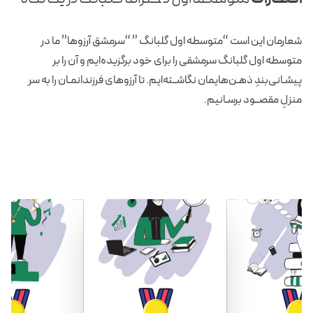
افتخارات
متوسطه اول دخترانه گلبانگ در یک نگاه
شعارمان این است “متوسطه اول گلبانگ ” “سرمشق آرزوها” ما در
متوسطه اول گلبانگ سرمشقی را برای خود برگزیده‌ایم و آن را بر
پیشـانی‌بندِ ذهـن‌هایمان نگاشــته‌ایم. تا آرزوهای فرزندانمـان را به سر
منزلِ مقصــود برسـانیم.